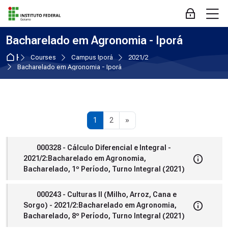
Skip to navigation
Skip to login form
Skip to main content
Skip to accessibility options
Skip to footer
Skip accessibility options
M
Log in
Bacharelado em Agronomia - Iporá
Home
Courses
Campus Iporá
2021/2
Bacharelado em Agronomia - Iporá
Page 1
Page 2
Next page
1
2
»
000328 - Cálculo Diferencial e Integral -
2021/2:Bacharelado em Agronomia,
Bacharelado, 1º Período, Turno Integral (2021)
000243 - Culturas II (Milho, Arroz, Cana e
Sorgo) - 2021/2:Bacharelado em Agronomia,
Bacharelado, 8º Período, Turno Integral (2021)