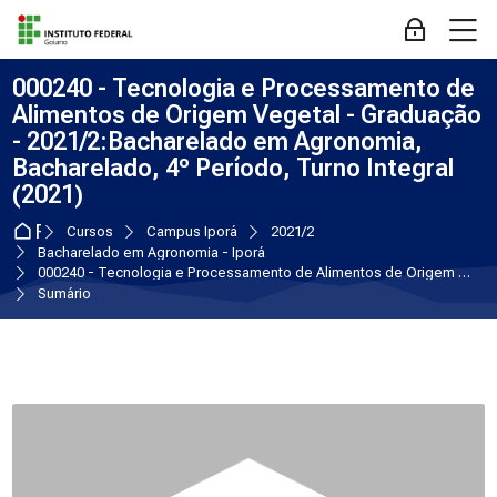
Skip to navigation
Skip to login form
Ir para o conteúdo principal
Skip to accessibility options
Skip to footer
Skip accessibility options
M
Acessar
000240 - Tecnologia e Processamento de
Alimentos de Origem Vegetal - Graduação
- 2021/2:Bacharelado em Agronomia,
Bacharelado, 4º Período, Turno Integral
(2021)
Página inicial
Cursos
Campus Iporá
2021/2
Bacharelado em Agronomia - Iporá
000240 - Tecnologia e Processamento de Alimentos de Origem Vegetal - Graduação - 2021/2
Sumário