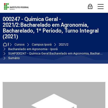
Skip to navigation
Skip to login form
Ir para o conteúdo principal
Skip to accessibility options
Skip to footer
Skip accessibility options
M
Acessar
000247 - Química Geral -
2021/2:Bacharelado em Agronomia,
Bacharelado, 1º Período, Turno Integral
(2021)
Página inicial
Cursos
Campus Iporá
2021/2
Bacharelado em Agronomia - Iporá
SUAP000247 - Química Geral:Bacharelado em Agronomia, Bacharelado, 1º Período, Turno Integral (2021)
Sumário