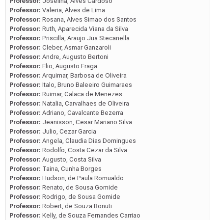
Professor:
Joselina, Alves Cardoso
Professor:
Valeria, Alves de Lima
Professor:
Rosana, Alves Simao dos Santos
Professor:
Ruth, Aparecida Viana da Silva
Professor:
Priscilla, Araujo Jua Stecanella
Professor:
Cleber, Asmar Ganzaroli
Professor:
Andre, Augusto Bertoni
Professor:
Elio, Augusto Fraga
Professor:
Arquimar, Barbosa de Oliveira
Professor:
Italo, Bruno Baleeiro Guimaraes
Professor:
Ruimar, Calaca de Menezes
Professor:
Natalia, Carvalhaes de Oliveira
Professor:
Adriano, Cavalcante Bezerra
Professor:
Jeanisson, Cesar Mariano Silva
Professor:
Julio, Cezar Garcia
Professor:
Angela, Claudia Dias Domingues
Professor:
Rodolfo, Costa Cezar da Silva
Professor:
Augusto, Costa Silva
Professor:
Taina, Cunha Borges
Professor:
Hudson, de Paula Romualdo
Professor:
Renato, de Sousa Gomide
Professor:
Rodrigo, de Sousa Gomide
Professor:
Robert, de Souza Bonuti
Professor:
Kelly, de Souza Fernandes Carriao