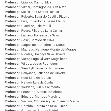
Professor:
Livia, do Carmo Silva
Professor:
Vilmar, Domingos da Silva Neto
Professor:
Mairis, dos Santos Dantas
Professor:
Roberto, Eduardo Castillo Pizarro
Professor:
Luiz, Eduardo de Jesus Fleury
Professor:
Claudine, Faleiro Gill
Professor:
Pedro, Filipe de Luna Cunha
Professor:
Luciano, Fonseca da Silva
Professor:
Jose, Geraldo da Silva
Professor:
Jaqueline, Gomides da Costa
Professor:
Matheus, Henrique Morato de Moraes
Professor:
Nicolas, Hoannys Silva Oliveira
Professor:
Victor, Hugo Oliveira Magalhaes
Professor:
Wildes, Jesus Rodrigues
Professor:
Wendryll, Jose Bento Tavares
Professor:
Pollyanna, Laurindo de Oliveira
Professor:
Kesi, Line de Morais
Professor:
Nelson, Luis da Cunha
Professor:
Weldson, Luiz Nascimento
Professor:
Leonardo, Martins de Abreu
Professor:
Eduardo, Mendes Marchito
Professor:
Vinicius, Otto de Aguiar Ritzmann Marzall
Professor:
Geraldo, Pereira da Silva Junior
Professor:
Geovanne, Pereira Furriel