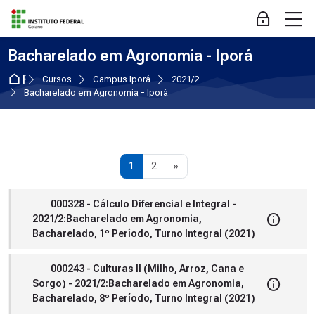
Skip to navigation
Skip to login form
Ir para o conteúdo principal
Skip to accessibility options
Skip to footer
Skip accessibility options
M
Acessar
Bacharelado em Agronomia - Iporá
Página inicial
Cursos
Campus Iporá
2021/2
Bacharelado em Agronomia - Iporá
Página 1
Página 2
Próxima página
1
2
»
000328 - Cálculo Diferencial e Integral -
2021/2:Bacharelado em Agronomia,
Bacharelado, 1º Período, Turno Integral (2021)
000243 - Culturas II (Milho, Arroz, Cana e
Sorgo) - 2021/2:Bacharelado em Agronomia,
Bacharelado, 8º Período, Turno Integral (2021)