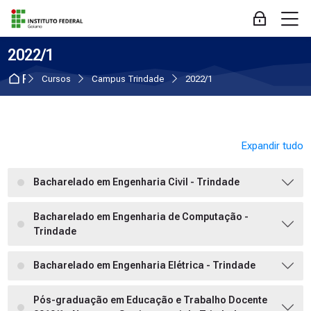
Skip to navigation
Skip to login form
Ir para o conteúdo principal
Skip to accessibility options
Skip to footer
Skip accessibility options
M
Acessar
2022/1
Página inicial
Cursos
Campus Trindade
2022/1
Expandir tudo
Bacharelado em Engenharia Civil - Trindade
Bacharelado em Engenharia de Computação -
Trindade
Bacharelado em Engenharia Elétrica - Trindade
Pós-graduação em Educação e Trabalho Docente