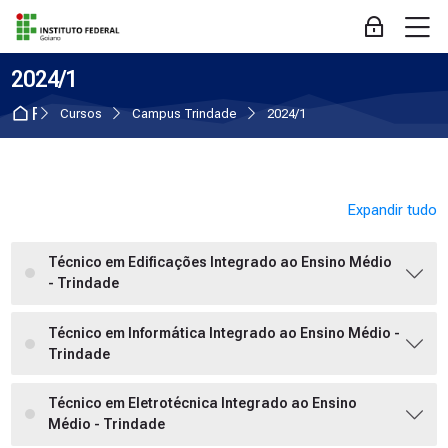
Skip to navigation
Skip to login form
Ir para o conteúdo principal
Skip to accessibility options
Skip to footer
Skip accessibility options
M
Acessar
2024/1
Página inicial
Cursos
Campus Trindade
2024/1
Expandir tudo
Técnico em Edificações Integrado ao Ensino Médio
- Trindade
Técnico em Informática Integrado ao Ensino Médio -
Trindade
Técnico em Eletrotécnica Integrado ao Ensino
Médio - Trindade