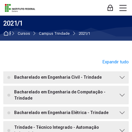
Skip to navigation
Skip to login form
Ir para o conteúdo principal
Skip to accessibility options
Skip to footer
Skip accessibility options
M
Acessar
2021/1
Página inicial
Cursos
Campus Trindade
2021/1
Expandir tudo
Bacharelado em Engenharia Civil - Trindade
Bacharelado em Engenharia de Computação -
Trindade
Bacharelado em Engenharia Elétrica - Trindade
Trindade - Técnico Integrado - Automação