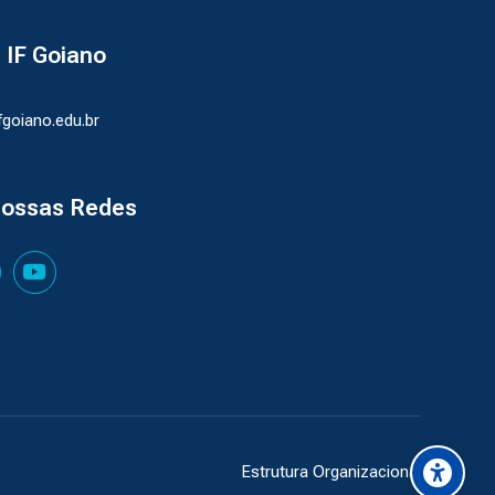
- IF Goiano
ifgoiano.edu.br
nossas Redes
Estrutura Organizacional