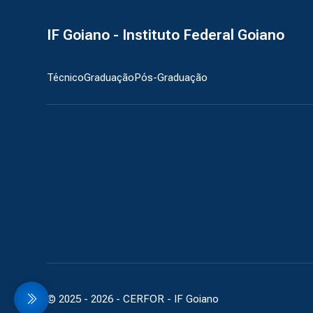
IF Goiano - Instituto Federal Goiano
Técnico
Graduação
Pós-Graduação
© 2025 -
2026
- CERFOR - IF Goiano
idebar