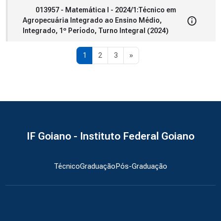
013957 - Matemática I - 2024/1:Técnico em
Agropecuária Integrado ao Ensino Médio,
Integrado, 1º Período, Turno Integral (2024)
Página 1
Página 2
Página 3
Próxima página
1
2
3
»
IF Goiano - Instituto Federal Goiano
Técnico
Graduação
Pós-Graduação