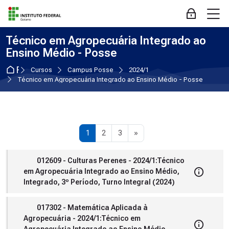
Skip to navigation
Skip to login form
Ir para o conteúdo principal
Skip to accessibility options
Skip to footer
Skip accessibility options
M
Acessar
Técnico em Agropecuária Integrado ao
Ensino Médio - Posse
Página inicial
Cursos
Campus Posse
2024/1
Técnico em Agropecuária Integrado ao Ensino Médio - Posse
Página 1
Página 2
Página 3
Próxima página
1
2
3
»
012609 - Culturas Perenes - 2024/1:Técnico
em Agropecuária Integrado ao Ensino Médio,
Integrado, 3º Período, Turno Integral (2024)
017302 - Matemática Aplicada à
Agropecuária - 2024/1:Técnico em