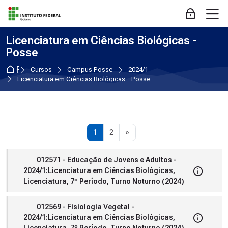
Skip to navigation
Skip to login form
Ir para o conteúdo principal
Skip to accessibility options
Skip to footer
Skip accessibility options
M
Acessar
Licenciatura em Ciências Biológicas -
Posse
Página inicial
Cursos
Campus Posse
2024/1
Licenciatura em Ciências Biológicas - Posse
Página 1
Página 2
Próxima página
1
2
»
012571 - Educação de Jovens e Adultos -
2024/1:Licenciatura em Ciências Biológicas,
Licenciatura, 7º Período, Turno Noturno (2024)
012569 - Fisiologia Vegetal -
2024/1:Licenciatura em Ciências Biológicas,