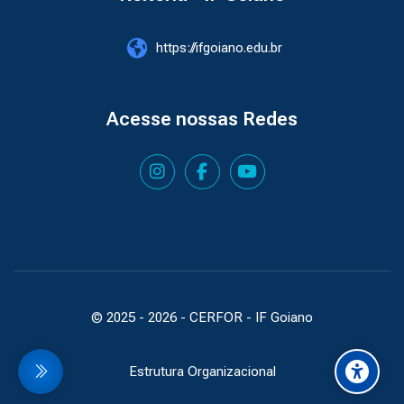
https://ifgoiano.edu.br
Acesse nossas Redes
© 2025 -
2026
- CERFOR - IF Goiano
Estrutura Organizacional
idebar