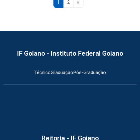
Página 1
Página 2
Próxima página
1
2
»
IF Goiano - Instituto Federal Goiano
Técnico
Graduação
Pós-Graduação
Reitoria - IF Goiano