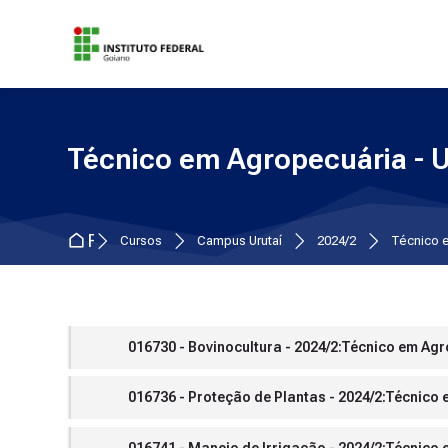
Skip to navigation
Skip to search form
Skip to login form
Ir para o conteúdo principal
Skip to accessibility options
Skip to footer
Skip accessibility options
Técnico em Agropecuária - U
Página inicial
Cursos
Campus Urutaí
2024/2
Técnico e
016730 - Bovinocultura - 2024/2:Técnico em Agr
016736 - Proteção de Plantas - 2024/2:Técnico
016741 - Manejo de Irrigação - 2024/2:Técnico