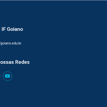
- IF Goiano
ifgoiano.edu.br
nossas Redes