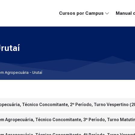
Cursos por Campus
Manual 
rutaí
m Agropecuária - Urutaí
opecuária, Técnico Concomitante, 2º Período, Turno Vespertino (2
 em Agropecuária, Técnico Concomitante, 3º Período, Turno Matuti
 em Agropecuária, Técnico Concomitante, 4º Período, Turno Vespert