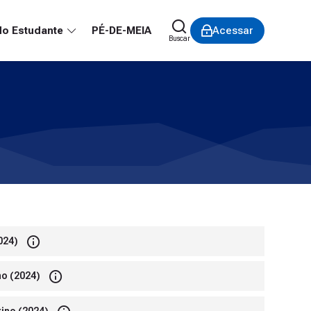
do Estudante
PÉ-DE-MEIA
Acessar
Buscar
024)
no (2024)
ino (2024)