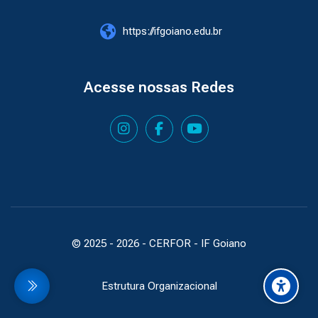
https://ifgoiano.edu.br
Acesse nossas Redes
© 2025 -
2026
- CERFOR - IF Goiano
Estrutura Organizacional
idebar