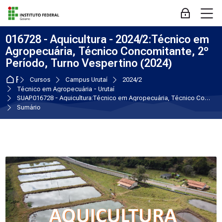
Skip to navigation
Skip to login form
Ir para o conteúdo principal
Skip to accessibility options
Skip to footer
Skip accessibility options
M
Acessar
016728 - Aquicultura - 2024/2:Técnico em
Agropecuária, Técnico Concomitante, 2º
Período, Turno Vespertino (2024)
Página inicial
Cursos
Campus Urutaí
2024/2
Técnico em Agropecuária - Urutaí
SUAP016728 - Aquicultura:Técnico em Agropecuária, Técnico Concomitante, 2º Período, Turno Vespertino (2024)
Sumário