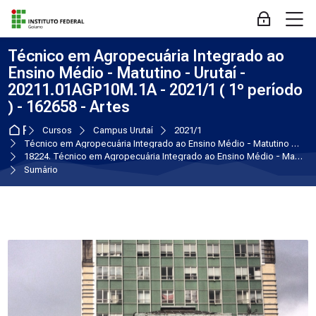
Skip to navigation
Skip to login form
Ir para o conteúdo principal
Skip to accessibility options
Skip to footer
Skip accessibility options
M
Acessar
Técnico em Agropecuária Integrado ao
Ensino Médio - Matutino - Urutaí -
20211.01AGP10M.1A - 2021/1 ( 1º período
) - 162658 - Artes
Página inicial
Cursos
Campus Urutaí
2021/1
Técnico em Agropecuária Integrado ao Ensino Médio - Matutino - Urutaí
18224. Técnico em Agropecuária Integrado ao Ensino Médio - Matutino - Urutaí - 20211.01AGP10M.1A - 2021/1 ( 1º período ) - 162658 - Artes
Sumário