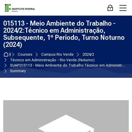
Skip to navigation
Skip to login form
Skip to main content
Skip to accessibility options
Skip to footer
Skip accessibility options
M
Log in
015113 - Meio Ambiente do Trabalho -
2024/2:Técnico em Administração,
Subsequente, 1º Período, Turno Noturno
(2024)
Home
Courses
Campus Rio Verde
2024/2
Técnico em Administração - Rio Verde (Noturno)
SUAP015113 - Meio Ambiente do Trabalho:Técnico em Administração, Subsequente, 1º Período, Turno Noturno (2024)
Summary