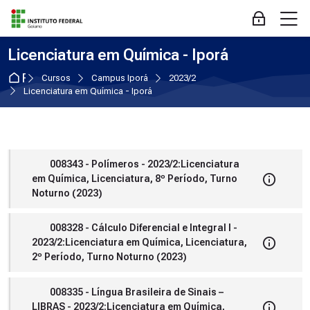
Skip to navigation
Skip to login form
Ir para o conteúdo principal
Skip to accessibility options
Skip to footer
Skip accessibility options
M
Acessar
Licenciatura em Química - Iporá
Página inicial
Cursos
Campus Iporá
2023/2
Licenciatura em Química - Iporá
008343 - Polímeros - 2023/2:Licenciatura
em Química, Licenciatura, 8º Período, Turno
Noturno (2023)
008328 - Cálculo Diferencial e Integral I -
2023/2:Licenciatura em Química, Licenciatura,
2º Período, Turno Noturno (2023)
008335 - Língua Brasileira de Sinais –
LIBRAS - 2023/2:Licenciatura em Química,