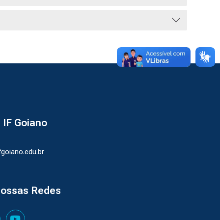
- IF Goiano
ifgoiano.edu.br
nossas Redes