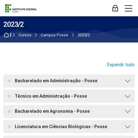
Skip to navigation
Skip to login form
Ir para o conteúdo principal
Skip to accessibility options
Skip to footer
Skip accessibility options
M
Acessar
2023/2
Página inicial
Cursos
Campus Posse
2023/2
Expandir tudo
Bacharelado em Administração - Posse
Técnico em Administração - Posse
Bacharelado em Agronomia - Posse
Licenciatura em Ciências Biológicas - Posse