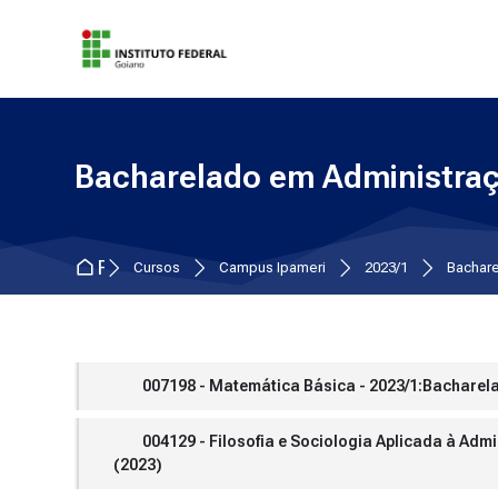
Skip to navigation
Skip to search form
Skip to login form
Ir para o conteúdo principal
Skip to accessibility options
Skip to footer
Skip accessibility options
Bacharelado em Administraç
Página inicial
Cursos
Campus Ipameri
2023/1
Bachare
007198 - Matemática Básica - 2023/1:Bacharel
004129 - Filosofia e Sociologia Aplicada à Ad
(2023)