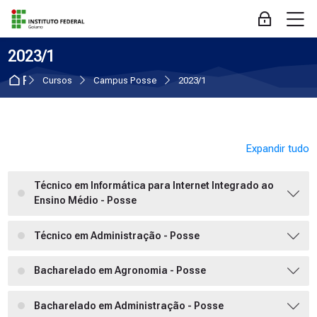
Skip to navigation
Skip to login form
Ir para o conteúdo principal
Skip to accessibility options
Skip to footer
Skip accessibility options
M
Acessar
2023/1
Página inicial
Cursos
Campus Posse
2023/1
Expandir tudo
Técnico em Informática para Internet Integrado ao
Ensino Médio - Posse
Técnico em Administração - Posse
Bacharelado em Agronomia - Posse
Bacharelado em Administração - Posse