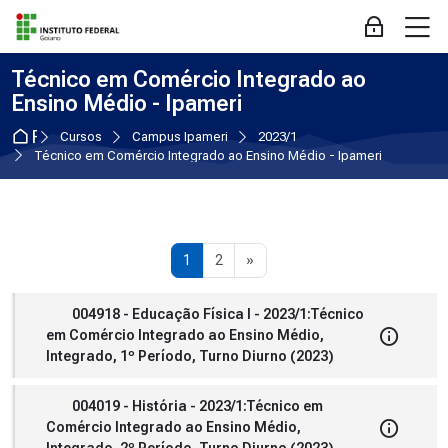
Skip to navigation
Skip to login form
Ir para o conteúdo principal
Skip to accessibility options
Skip to footer
Skip accessibility options
M
Acessar
Técnico em Comércio Integrado ao
Ensino Médio - Ipameri
Página inicial
Cursos
Campus Ipameri
2023/1
Técnico em Comércio Integrado ao Ensino Médio - Ipameri
Página 1
Página 2
Próxima página
1
2
»
004918 - Educação Física I - 2023/1:Técnico
em Comércio Integrado ao Ensino Médio,
Integrado, 1º Período, Turno Diurno (2023)
004019 - História - 2023/1:Técnico em
Comércio Integrado ao Ensino Médio,