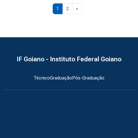
Página 1
Página 2
Próxima página
1
2
»
IF Goiano - Instituto Federal Goiano
Técnico
Graduação
Pós-Graduação