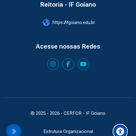
Reitoria - IF Goiano
https://ifgoiano.edu.br
Acesse nossas Redes
© 2025 -
2026
- CERFOR - IF Goiano
Estrutura Organizacional
idebar