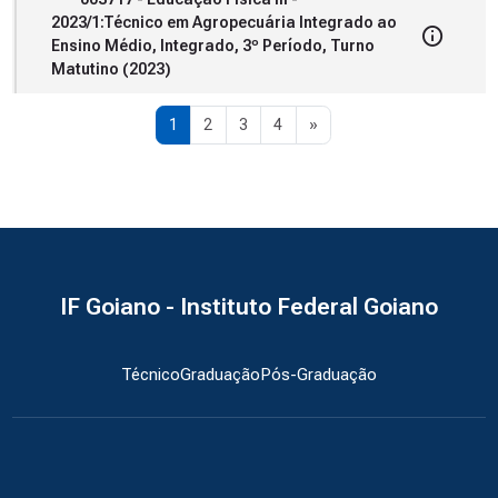
2023/1:Técnico em Agropecuária Integrado ao
Ensino Médio, Integrado, 3º Período, Turno
Matutino (2023)
Página 1
Página 2
Página 3
Página 4
Próxima página
1
2
3
4
»
IF Goiano - Instituto Federal Goiano
Técnico
Graduação
Pós-Graduação