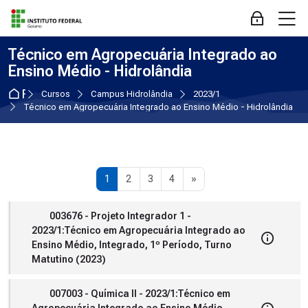
Skip to navigation
Skip to login form
Ir para o conteúdo principal
Skip to accessibility options
Skip to footer
Skip accessibility options
M
Acessar
Técnico em Agropecuária Integrado ao
Ensino Médio - Hidrolândia
Página inicial
Cursos
Campus Hidrolândia
2023/1
Técnico em Agropecuária Integrado ao Ensino Médio - Hidrolândia
Página 1
Página 2
Página 3
Página 4
Próxima página
1
2
3
4
»
003676 - Projeto Integrador 1 -
2023/1:Técnico em Agropecuária Integrado ao
Ensino Médio, Integrado, 1º Período, Turno
Matutino (2023)
007003 - Química II - 2023/1:Técnico em