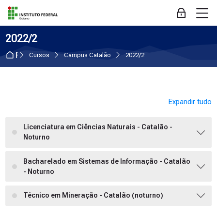
Skip to navigation
Skip to login form
Ir para o conteúdo principal
Skip to accessibility options
Skip to footer
Skip accessibility options
M
Acessar
2022/2
Página inicial
Cursos
Campus Catalão
2022/2
Expandir tudo
Licenciatura em Ciências Naturais - Catalão -
Noturno
Bacharelado em Sistemas de Informação - Catalão
- Noturno
Técnico em Mineração - Catalão (noturno)