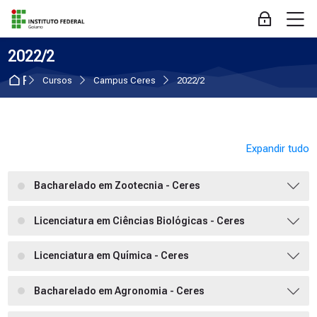
Skip to navigation
Skip to login form
Ir para o conteúdo principal
Skip to accessibility options
Skip to footer
Skip accessibility options
M
Acessar
2022/2
Página inicial
Cursos
Campus Ceres
2022/2
Expandir tudo
Bacharelado em Zootecnia - Ceres
Licenciatura em Ciências Biológicas - Ceres
Licenciatura em Química - Ceres
Bacharelado em Agronomia - Ceres