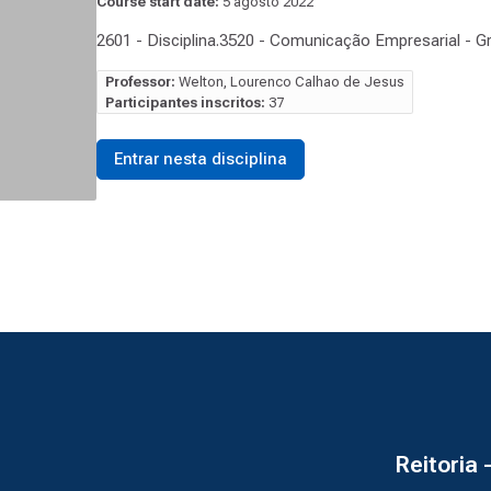
Course start date:
5 agosto 2022
2601 - Disciplina.3520 - Comunicação Empresarial - G
Professor:
Welton, Lourenco Calhao de Jesus
Participantes inscritos:
37
Entrar nesta disciplina
Reitoria 