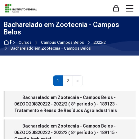
Skip to navigation
Skip to login form
Ir para o conteúdo principal
Skip to accessibility options
Skip to footer
Skip accessibility options
M
Acessar
Bacharelado em Zootecnia - Campos
Belos
Página inicial
Cursos
Campus Campos Belos
2022/2
Bacharelado em Zootecnia - Campos Belos
Página 1
Página 2
Próxima página
1
2
»
Bacharelado em Zootecnia - Campos Belos -
06ZOO20I820222 - 2022/2 ( 8º período ) - 189123 -
Tratamento e Reuso de Resíduos Agroindustriais
Bacharelado em Zootecnia - Campos Belos -
06ZOO20I820222 - 2022/2 ( 8º período ) - 189115 -