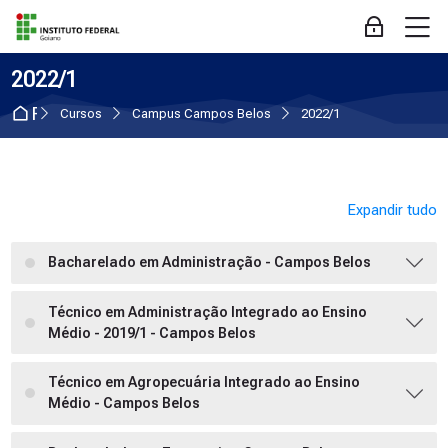
Skip to navigation
Skip to login form
Ir para o conteúdo principal
Skip to accessibility options
Skip to footer
Skip accessibility options
M
Acessar
2022/1
Página inicial
Cursos
Campus Campos Belos
2022/1
Expandir tudo
Bacharelado em Administração - Campos Belos
Técnico em Administração Integrado ao Ensino
Médio - 2019/1 - Campos Belos
Técnico em Agropecuária Integrado ao Ensino
Médio - Campos Belos