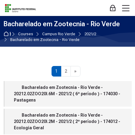
Skip to navigation
Skip to login form
Skip to main content
Skip to accessibility options
Skip to footer
Skip accessibility options
M
Log in
Bacharelado em Zootecnia - Rio Verde
Home
Courses
Campus Rio Verde
2021/2
Bacharelado em Zootecnia - Rio Verde
Page 1
Page 2
Next page
1
2
»
Bacharelado em Zootecnia - Rio Verde -
20212.02ZOO20I.6M - 2021/2 ( 6º período ) - 174030 -
Pastagens
Bacharelado em Zootecnia - Rio Verde -
20212.02ZOO20I.2M - 2021/2 ( 2º período ) - 174012 -
Ecologia Geral