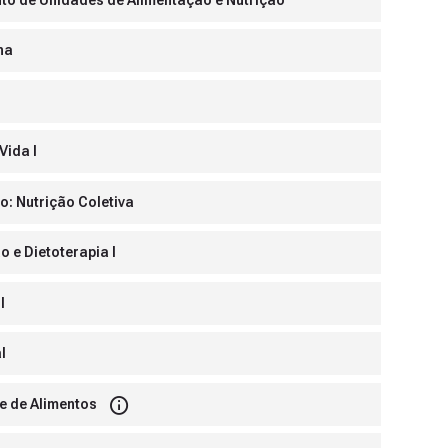
na
Vida I
o: Nutrição Coletiva
o e Dietoterapia I
I
l
 e de Alimentos