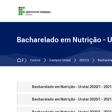
Skip to navigation
Skip to search form
Skip to login form
Ir para o conteúdo principal
Skip to accessibility options
Skip to footer
Skip accessibility options
Bacharelado em Nutrição - U
Página inicial
Cursos
Campus Urutaí
2021/2
Bacharela
Bacharelado em Nutrição - Urutai 2020/1 - 20212
Bacharelado em Nutrição - Urutai 2020/1 - 20212
Bacharelado em Nutrição - Urutai 2020/1 - 2021