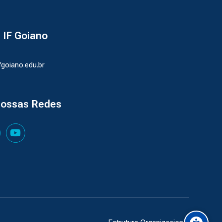
- IF Goiano
ifgoiano.edu.br
nossas Redes