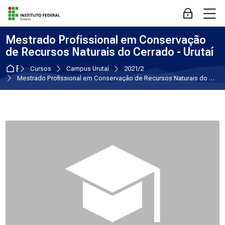
Skip to navigation
Skip to login form
Ir para o conteúdo principal
Skip to accessibility options
Skip to footer
Skip accessibility options
M
Acessar
Mestrado Profissional em Conservação
de Recursos Naturais do Cerrado - Urutaí
Página inicial
Cursos
Campus Urutaí
2021/2
Mestrado Profissional em Conservação de Recursos Naturais do Cerrado - Urutaí