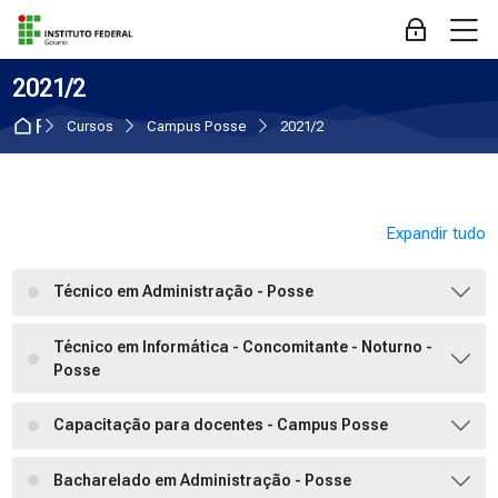
Skip to navigation
Skip to login form
Ir para o conteúdo principal
Skip to accessibility options
Skip to footer
Skip accessibility options
M
Acessar
2021/2
Página inicial
Cursos
Campus Posse
2021/2
Expandir tudo
Técnico em Administração - Posse
Técnico em Informática - Concomitante - Noturno -
Posse
Capacitação para docentes - Campus Posse
Bacharelado em Administração - Posse