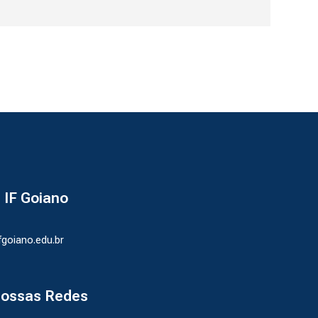
- IF Goiano
ifgoiano.edu.br
nossas Redes