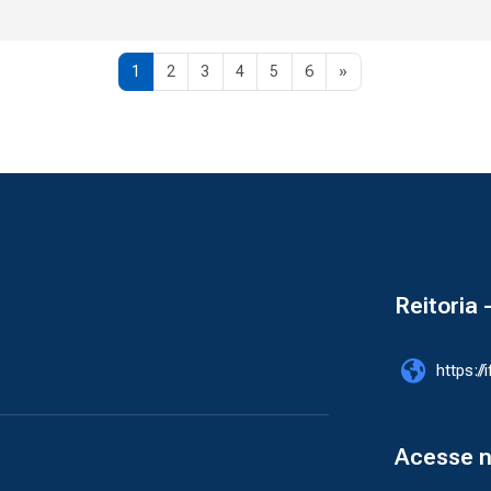
Página 1
Página 2
Página 3
Página 4
Página 5
Página 6
Próxima página
1
2
3
4
5
6
»
Reitoria 
https://
Acesse 