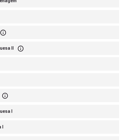
Drenagem
uesa II
uesa I
 I