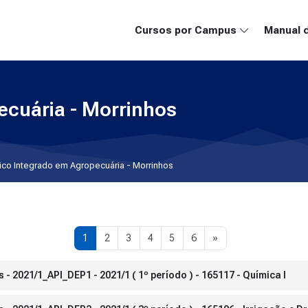
Cursos por Campus
Manual 
ecuária - Morrinhos
ico Integrado em Agropecuária - Morrinhos
Página 1
Página 2
Página 3
Página 4
Página 5
Página 6
Próxima página
1
2
3
4
5
6
»
 2021/1_API_DEP1 - 2021/1 ( 1º período ) - 165117 - Química I