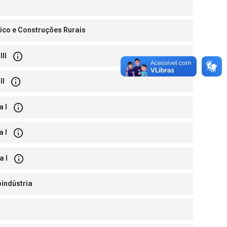
nico e Construções Rurais
II
II
 I
 I
a I
oindústria