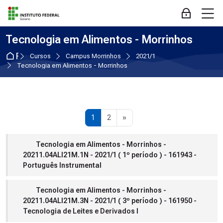
Skip to navigation
Skip to login form
Ir para o conteúdo principal
Skip to accessibility options
Skip to footer
Skip accessibility options
M
Acessar
Tecnologia em Alimentos - Morrinhos
Página inicial
Cursos
Campus Morrinhos
2021/1
Tecnologia em Alimentos - Morrinhos
Página 1
Página 2
Próxima página
1
2
»
Tecnologia em Alimentos - Morrinhos -
20211.04ALI21M.1N - 2021/1 ( 1º período ) - 161943 -
Português Instrumental
Tecnologia em Alimentos - Morrinhos -
20211.04ALI21M.3N - 2021/1 ( 3º período ) - 161950 -
Tecnologia de Leites e Derivados I