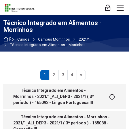
Skip to navigation
Skip to login form
Ir para o conteúdo principal
Skip to accessibility options
Skip to footer
Skip accessibility options
M
Acessar
Técnico Integrado em Alimentos -
Morrinhos
Página inicial
Cursos
Campus Morrinhos
2021/1
Técnico Integrado em Alimentos - Morrinhos
Página 1
Página 2
Página 3
Página 4
Próxima página
1
2
3
4
»
Técnico Integrado em Alimentos -
Morrinhos - 2021/1_ALI_DEP3 - 2021/1 ( 3º
período ) - 165092 - Língua Portuguesa III
Técnico Integrado em Alimentos - Morrinhos -
2021/1_ALI_DEP3 - 2021/1 ( 3º período ) - 165088 -