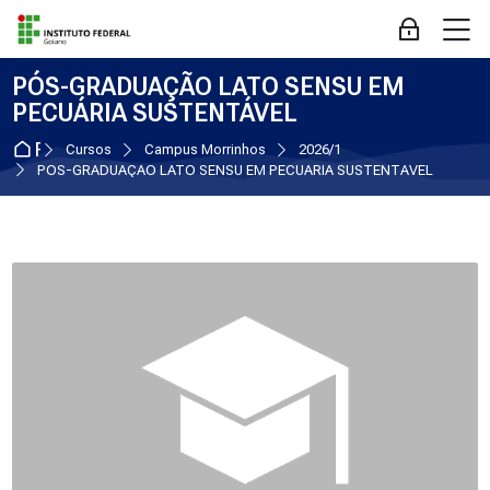
Skip to navigation
Skip to login form
Ir para o conteúdo principal
Skip to accessibility options
Skip to footer
Skip accessibility options
M
Acessar
PÓS-GRADUAÇÃO LATO SENSU EM
PECUÁRIA SUSTENTÁVEL
Página inicial
Cursos
Campus Morrinhos
2026/1
PÓS-GRADUAÇÃO LATO SENSU EM PECUÁRIA SUSTENTÁVEL