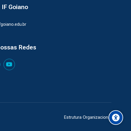
- IF Goiano
ifgoiano.edu.br
nossas Redes
Estrutura Organizacional