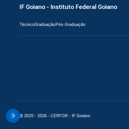
IF Goiano - Instituto Federal Goiano
Técnico
Graduação
Pós-Graduação
© 2025 -
2026
- CERFOR - IF Goiano
idebar