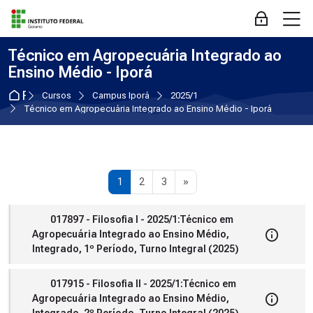
Skip to navigation
Skip to login form
Ir para o conteúdo principal
Skip to accessibility options
Skip to footer
Skip accessibility options
M
Acessar
Técnico em Agropecuária Integrado ao
Ensino Médio - Iporá
Página inicial
Cursos
Campus Iporá
2025/1
Técnico em Agropecuária Integrado ao Ensino Médio - Iporá
Página 1
Página 2
Página 3
Próxima página
1
2
3
»
017897 - Filosofia I - 2025/1:Técnico em
Agropecuária Integrado ao Ensino Médio,
Integrado, 1º Período, Turno Integral (2025)
017915 - Filosofia II - 2025/1:Técnico em
Agropecuária Integrado ao Ensino Médio,