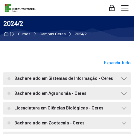
Skip to navigation
Skip to login form
Ir para o conteúdo principal
Skip to accessibility options
Skip to footer
Skip accessibility options
M
Acessar
2024/2
Página inicial
Cursos
Campus Ceres
2024/2
Expandir tudo
Bacharelado em Sistemas de Informação - Ceres
Bacharelado em Agronomia - Ceres
Licenciatura em Ciências Biológicas - Ceres
Bacharelado em Zootecnia - Ceres