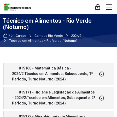
Skip to navigation
Skip to login form
Ir para o conteúdo principal
Skip to accessibility options
Skip to footer
Skip accessibility options
M
Acessar
Técnico em Alimentos - Rio Verde
(Noturno)
Página inicial
Cursos
Campus Rio Verde
2024/2
Técnico em Alimentos - Rio Verde (Noturno)
015168 - Matemática Básica -
2024/2:Técnico em Alimentos, Subsequente, 1º
Período, Turno Noturno (2024)
015171 - Higiene e Legislação de Alimentos
- 2024/2:Técnico em Alimentos, Subsequente, 2º
Período, Turno Noturno (2024)
015173 - Microbiologia de Alimentos -