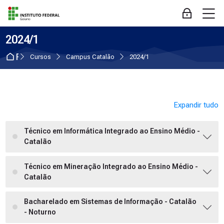
Skip to navigation
Skip to login form
Ir para o conteúdo principal
Skip to accessibility options
Skip to footer
Skip accessibility options
M
Acessar
2024/1
Página inicial
Cursos
Campus Catalão
2024/1
Expandir tudo
Técnico em Informática Integrado ao Ensino Médio -
Catalão
Técnico em Mineração Integrado ao Ensino Médio -
Catalão
Bacharelado em Sistemas de Informação - Catalão
- Noturno