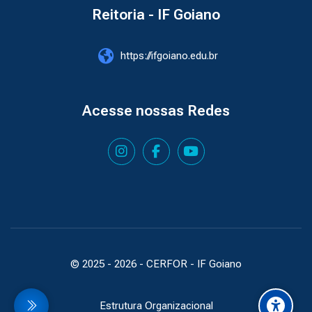
Reitoria - IF Goiano
https://ifgoiano.edu.br
Acesse nossas Redes
© 2025 -
2026
- CERFOR - IF Goiano
Estrutura Organizacional
idebar