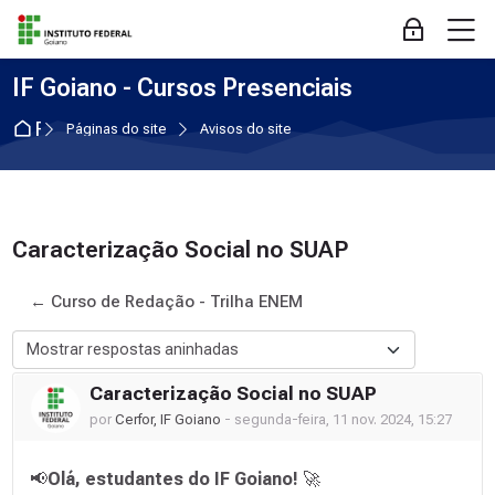
Skip to navigation
Skip to login form
Ir para o conteúdo principal
Skip to accessibility options
Skip to footer
Skip accessibility options
M
Acessar
IF Goiano - Cursos Presenciais
Página inicial
Páginas do site
Avisos do site
Caracterização Social no SUAP
← Curso de Redação - Trilha ENEM
Modo de visualização
Caracterização Social no SUAP
Número de respostas: 0
por
Cerfor, IF Goiano
-
segunda-feira, 11 nov. 2024, 15:27
📢
Olá, estudantes do IF Goiano!
🚀