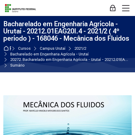
Skip to navigation
Skip to login form
Ir para o conteúdo principal
Skip to accessibility options
Skip to footer
Skip accessibility options
M
Acessar
Bacharelado em Engenharia Agrícola -
Urutaí - 20212.01EAG20I.4 - 2021/2 ( 4º
período ) - 168046 - Mecânica dos Fluidos
Página inicial
Cursos
Campus Urutaí
2021/2
Bacharelado em Engenharia Agrícola - Urutaí
20272. Bacharelado em Engenharia Agrícola - Urutaí - 20212.01EAG20I.4 - 2021/2 ( 4º período ) - 168046 - Mecânica dos Fluidos
Sumário