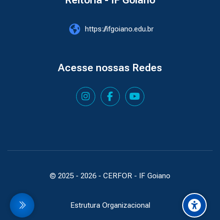
Reitoria - IF Goiano
https://ifgoiano.edu.br
Acesse nossas Redes
© 2025 -
2026
- CERFOR - IF Goiano
Estrutura Organizacional
idebar