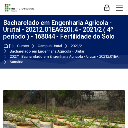
Skip to navigation
Skip to login form
Ir para o conteúdo principal
Skip to accessibility options
Skip to footer
Skip accessibility options
M
Acessar
Bacharelado em Engenharia Agrícola -
Urutaí - 20212.01EAG20I.4 - 2021/2 ( 4º
período ) - 168044 - Fertilidade do Solo
Página inicial
Cursos
Campus Urutaí
2021/2
Bacharelado em Engenharia Agrícola - Urutaí
20271. Bacharelado em Engenharia Agrícola - Urutaí - 20212.01EAG20I.4 - 2021/2 ( 4º período ) - 168044 - Fertilidade do Solo
Sumário