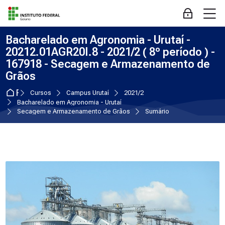
Skip to navigation
Skip to login form
Ir para o conteúdo principal
Skip to accessibility options
Skip to footer
Skip accessibility options
M
Acessar
Bacharelado em Agronomia - Urutaí -
20212.01AGR20I.8 - 2021/2 ( 8º período ) -
167918 - Secagem e Armazenamento de
Grãos
Página inicial
Cursos
Campus Urutaí
2021/2
Bacharelado em Agronomia - Urutaí
Secagem e Armazenamento de Grãos
Sumário