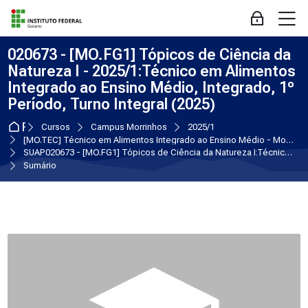
Skip to navigation
Skip to login form
Ir para o conteúdo principal
Skip to accessibility options
Skip to footer
Skip accessibility options
M
Acessar
020673 - [MO.FG1] Tópicos de Ciência da
Natureza I - 2025/1:Técnico em Alimentos
Integrado ao Ensino Médio, Integrado, 1º
Período, Turno Integral (2025)
Página inicial
Cursos
Campus Morrinhos
2025/1
[MO.TEC] Técnico em Alimentos Integrado ao Ensino Médio - Morrinhos
SUAP020673 - [MO.FG1] Tópicos de Ciência da Natureza I:Técnico em Alimentos Integrado ao Ensino Médio, Integrado, 1º Período, Turno Integral (2025)
Sumário