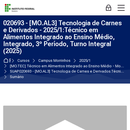
Skip to navigation
Skip to login form
Ir para o conteúdo principal
Skip to accessibility options
Skip to footer
Skip accessibility options
M
Acessar
020693 - [MO.AL3] Tecnologia de Carnes
e Derivados - 2025/1:Técnico em
Alimentos Integrado ao Ensino Médio,
Integrado, 3º Período, Turno Integral
(2025)
Página inicial
Cursos
Campus Morrinhos
2025/1
[MO.TEC] Técnico em Alimentos Integrado ao Ensino Médio - Morrinhos
SUAP020693 - [MO.AL3] Tecnologia de Carnes e Derivados:Técnico em Alimentos Integrado ao Ensino Médio, Integrado, 3º Período, Turno Integral (2025)
Sumário