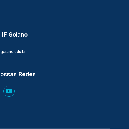
- IF Goiano
ifgoiano.edu.br
nossas Redes