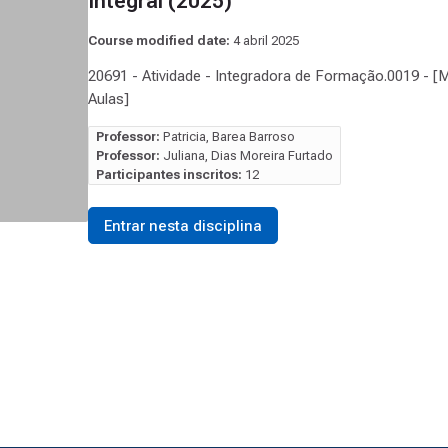
Integral (2025)
Course modified date:
4 abril 2025
20691 - Atividade - Integradora de Formação.0019 - [M
Aulas]
Professor:
Patricia, Barea Barroso
Professor:
Juliana, Dias Moreira Furtado
Participantes inscritos:
12
Entrar nesta disciplina