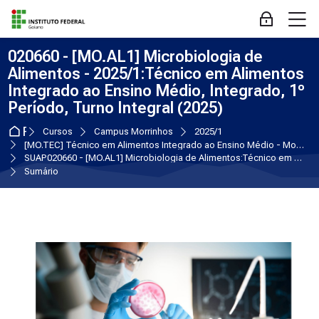
Skip to navigation
Skip to login form
Ir para o conteúdo principal
Skip to accessibility options
Skip to footer
Skip accessibility options
M
Acessar
020660 - [MO.AL1] Microbiologia de
Alimentos - 2025/1:Técnico em Alimentos
Integrado ao Ensino Médio, Integrado, 1º
Período, Turno Integral (2025)
Página inicial
Cursos
Campus Morrinhos
2025/1
[MO.TEC] Técnico em Alimentos Integrado ao Ensino Médio - Morrinhos
SUAP020660 - [MO.AL1] Microbiologia de Alimentos:Técnico em Alimentos Integrado ao Ensino Médio, Integrado, 1º Período, Turno Integral (2025)
Sumário