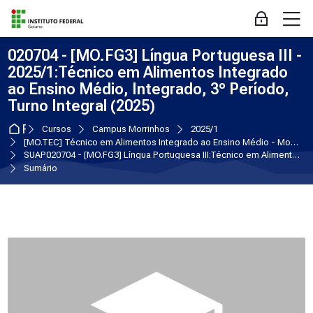
Skip to navigation
Skip to login form
Ir para o conteúdo principal
Skip to accessibility options
Skip to footer
Skip accessibility options
M
Acessar
020704 - [MO.FG3] Língua Portuguesa III -
2025/1:Técnico em Alimentos Integrado
ao Ensino Médio, Integrado, 3º Período,
Turno Integral (2025)
Página inicial
Cursos
Campus Morrinhos
2025/1
[MO.TEC] Técnico em Alimentos Integrado ao Ensino Médio - Morrinhos
SUAP020704 - [MO.FG3] Língua Portuguesa III:Técnico em Alimentos Integrado ao Ensino Médio, Integrado, 3º Período, Turno Integral (2025)
Sumário