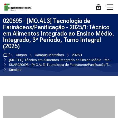
Skip to navigation
Skip to login form
Ir para o conteúdo principal
Skip to accessibility options
Skip to footer
Skip accessibility options
M
Acessar
020695 - [MO.AL3] Tecnologia de
Farináceos/Panificação - 2025/1:Técnico
em Alimentos Integrado ao Ensino Médio,
Integrado, 3º Período, Turno Integral
(2025)
Página inicial
Cursos
Campus Morrinhos
2025/1
[MO.TEC] Técnico em Alimentos Integrado ao Ensino Médio - Morrinhos
SUAP020695 - [MO.AL3] Tecnologia de Farináceos/Panificação:Técnico em Alimentos Integrado ao Ensino Médio, Integrado, 3º Período, Turno Integral (2025)
Sumário